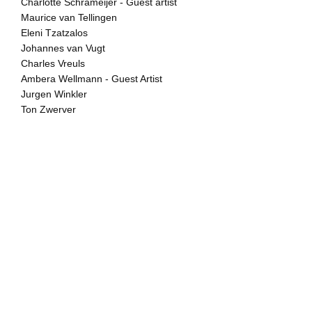
Charlotte Schrameijer - Guest artist
parafernalia, epoxy-klei, met
Maurice van Tellingen
Deze bonsaisculpturen zijn 
Eleni Tzatzalos
vormen daar een woud van 
tijdens zijn wandeling in hun
Johannes van Vugt
beschouwing van elke uniek
Charles Vreuls
industrieterreinen of verdo
Ambera Wellmann - Guest Artist
personages die zich aanpa
Jurgen Winkler
gebeurtenissen. Ook humoris
kant.

Ton Zwerver
Bergsma gaat door met exp
beelden, door nieuwe en ou
combineren met een vleugje
Jake en Dinos Chapman, me
zonder het geweld en de ver
Recente werk van Patrick Be
Finders Projects, Laurierst
woensdag 14:00-18:00 en 
www.biederbergfindersproj
info@biederbergfindersproj