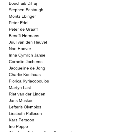
among them. Industrial terr
Bouchaib Dihaj
populated by figures adjust
Stephen Eastaugh
events. Also humorous table
Moritz Ebinger
Bergsma continues to exper
Peter Edel
images, combining new and o
Peter de Graaff
touch of irony and humor.
Benoît Hermans
mind, with a hint of the apoc
horror.

Juul van den Heuvel
Nan Hoover
Work from Patrick Bergsma i
Inna Cymlich Janse
Finders Projects, Laurierst
Cornelie Jochems
Wednesday 14:00-18:00 an
Jacqueline de Jong
www.biederbergfindersproj
Charlie Koolhaas
info@biederbergfindersproj
Florica Kyriacopoulos
Martyn Last
Het oeuvre van Patrick Ber
Riet van der Linden
en keramiek. Hij maakt in z
Jans Muskee
mix van materialen, techniek
Voor de onderhavige tentoons
Lefteris Olympios
fascinatie voor bonsais. B
Liesbeth Pallesen
structurele basis voor de 
Kars Persoon
of speelse taferelen. Zijn 
Ine Poppe
en objecten op miniatuurfor
bouwpakketten van de vijfti