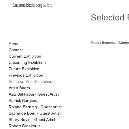
Selected 
Patrick Bergsma - Wind
Home
Contact
Until 26 March 2016

Current Exhibition
Upcoming Exhibition
Patrick Bergsma's oeuvre in
Future Exhibition
ceramics using an eclectic 
Previous Exhibition
formats.

Selected Past Exhibitions
For his current exhibition h
Arjen Baars
fascination with bonsai tree
Aziz Bekkaoui - Guest Artist
mysterious or playful tablea
Patrick Bergsma
figures and objects -- ofte
kits -- contemporary paraphe
Roland Berning - Guest artist
Sacha de Boer - Guest Artist
These bonsai sculptures are
Shary Boyle - Guest Artist
to form a forest of hanging tr
contemplation of each uniq
Robert Broekhuis