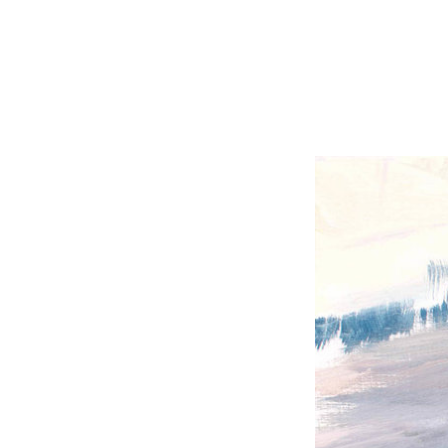
titel die Jeroen eraan gaf vo
diner, een schotel, een paa
zijn al afgeruimd. Als ik dan
om vanuit mijn ooghoeken vl
overtuigd dat in dat korte
heeft genomen en het glas n
Weer die vluchtige verander
fascineert me en ik heb da
heren, van harte welkom op 
Dynamics'."