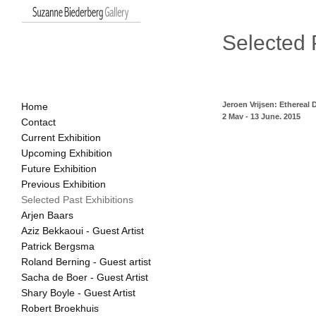
Selected 
Jeroen Vrijsen: Ethereal
Home
2 May - 13 June, 2015
Contact
We are pleased to invite you
Current Exhibition
by Jeroen Vrijsen (1975, Va
Upcoming Exhibition
exhibtion "Ethereal Dynamic
Future Exhibition
who wrote the following intro
Previous Exhibition
"When I first met Jeroen Vri
Selected Past Exhibitions
was immediately impressed 
Arjen Baars
quantity, there was also gre
Aziz Bekkaoui - Guest Artist
with dramatic images, smal
both paper and canvas -- al
Patrick Bergsma
way that betrayed his craft
Roland Berning - Guest artist
assurance and a faultless p
Sacha de Boer - Guest Artist
image he has in mind. What 
was that each time I looked
Shary Boyle - Guest Artist
been altered.

Robert Broekhuis