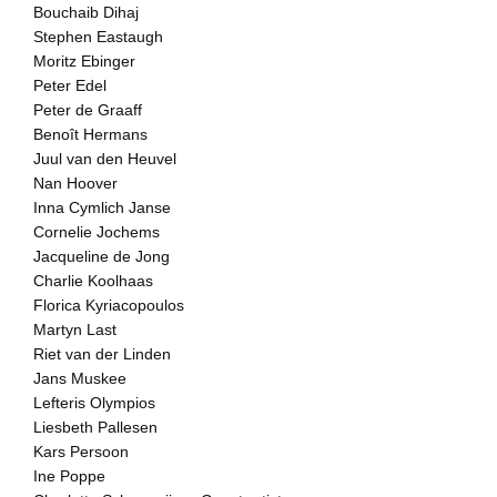
Bouchaib Dihaj
My impression of his work w
Stephen Eastaugh
when I read an article by th
another exhibiton by Vrijse
Moritz Ebinger
similar experience: 'the con
Peter Edel
immeasurably; the humour, t
Peter de Graaff
not yet ready to hang one in
shortly thereafter I bought m
Benoît Hermans
ladder, at least that is what
Juul van den Heuvel
sold. I learnt to read his ha
Nan Hoover
Every time I looked I saw s
essential quality in swaying
Inna Cymlich Janse
Cornelie Jochems
It seems as if Vrijsen paint
Jacqueline de Jong
his environment, and is mor
Charlie Koolhaas
impresses on him than what
fascinating new reality which
Florica Kyriacopoulos
Vrijsen welcomes every inter
Martyn Last
Riet van der Linden
Nederlands:

Jans Muskee
Lefteris Olympios
Huib van Haren opent de ten
Liesbeth Pallesen
geschreven:

Kars Persoon
Toen ik Jeroen Vrijsen, via
Ine Poppe
kennen bij een bezoek aan zi