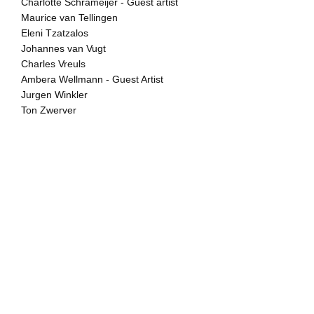
Charlotte Schrameijer - Guest artist
was ik direct diep onder de 
Maurice van Tellingen
enorme veelheid was daar o
donkere doeken met dramati
Eleni Tzatzalos
buitengewoon transparante
Johannes van Vugt
kleiner werk, zowel op doek 
Charles Vreuls
verschillende periodes van 
manier die aan achtelooshei
Ambera Wellmann - Guest Artist
zijn vakmanschap verraadt.
Jurgen Winkler
vanzelfsprekendheid toont hi
Ton Zwerver
met feilloze precisie zet hij
mij direct bij een werk trof 
asof er iets veranderd was. 
werk, ik deed dan of ik doo
achterom om de beweging te 
weet zeker dat er iets veran
fascinerende ervaring.

De gemiddelde amateur vindt
indruk wordt bevestigd door
citeren, en ik ben daarop ge
verrast een artikel te lezen
Schreuder, naar aanleiding 
Vrijsen, waarin zij een soortg
'De inhoud van het werk boe
cynisme, het idealisme, maa